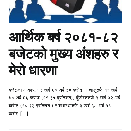
आर्थिक बर्ष २०८१-८२
बजेटको मुख्य अंशहरु र
मेरो धारणा
बजेटका आकारː १८ खर्ब ६० अर्ब ३० करोड । चालुतर्फ ११ खर्ब
४० अर्ब ६६ करोड (६१‍.३१ प्रतिशत), पुँजीगततर्फ ३ खर्ब ५२ अर्ब
करोड (१८.९२ प्रतिशत ) र व्यवस्थातर्फ ३ खर्ब ६७ अर्ब १८
करोड [...]