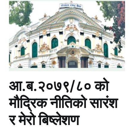
आ.ब.२०७९/८० को
मौद्रिक नीतिको सारंश
र मेरो बिष्लेशण